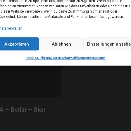
äteinformationen zu speichern und/oder darauf zuzugreifen. Wenn du diesen
hnologien zustimmst, können wir Daten wie das Surfverhalten oder eindeutige IDs
 dieser Website verarbeiten. Wenn du deine Zustimmung nicht erteilst oder
ückziehst, können bestimmte Merkmale und Funktionen beeinträchtigt werden.
nste verwalten
Akzeptieren
Ablehnen
Einstellungen anseh
Cookie-Richtlinie
Datenschutzerklärung
Impressum
A – Berlin – Glen