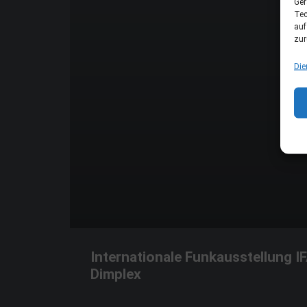
Ger
Tec
auf
zur
Die
Internationale Funkausstellung IF
Dimplex