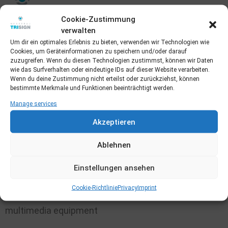
Cookie-Zustimmung
Custom-made products or high-quality system
verwalten
construction
Um dir ein optimales Erlebnis zu bieten, verwenden wir Technologien wie
Cookies, um Geräteinformationen zu speichern und/oder darauf
zuzugreifen. Wenn du diesen Technologien zustimmst, können wir Daten
wie das Surfverhalten oder eindeutige IDs auf dieser Website verarbeiten.
Wenn du deine Zustimmung nicht erteilst oder zurückziehst, können
bestimmte Merkmale und Funktionen beeinträchtigt werden.
Assembly, transport and logistics international
Manage services
Akzeptieren
Ablehnen
Labelling, digital printing and storage
Einstellungen ansehen
Cookie-Richtlinie
Privacy
Imprint
multimedia equipment