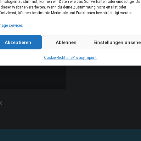
hnologien zustimmst, können wir Daten wie das Surfverhalten oder eindeutige IDs
 dieser Website verarbeiten. Wenn du deine Zustimmung nicht erteilst oder
ückziehst, können bestimmte Merkmale und Funktionen beeinträchtigt werden.
age services
Akzeptieren
Ablehnen
Einstellungen anseh
Cookie-Richtlinie
Privacy
Imprint
k