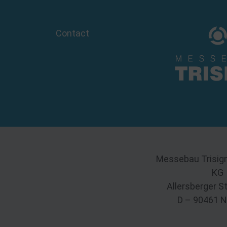
Contact
Messebau Trisig
KG
Allersberger S
D – 90461 N