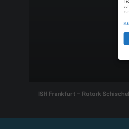
Tec
auf
zur
Man
ISH Frankfurt – Rotork Schische